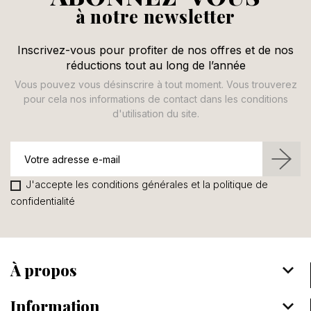
à notre newsletter
Inscrivez-vous pour profiter de nos offres et de nos
réductions tout au long de l’année
Vous pouvez vous désinscrire à tout moment. Vous trouverez
pour cela nos informations de contact dans les conditions
d'utilisation du site.
J'accepte les conditions générales et la politique de
confidentialité
À propos
keyboard_arrow_down
Information
keyboard_arrow_down