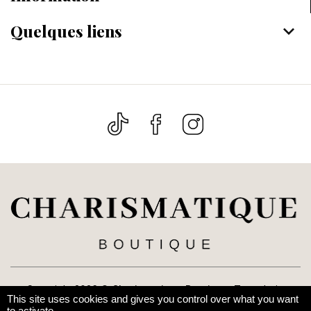
Quelques liens
keyboard_arrow_down
Copyright 2026 ©
Charismatique Boutique
. Tous droits
This site uses cookies and gives you control over what you want
réservés. Réalisé par
Le Web Nomad
to activate