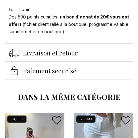
1€ = 1 point.
Dès 500 points cumulés,
un bon d'achat de 20€ vous est
offert
(fichier client relié à la boutique, programme valable
sur internet et en boutique).
Se connecter
×
Livraison et retour
Vous devez être connecté pour enregistrer des
produits dans votre liste d'envies.
Paiement sécurisé
Annuler
Se connecter
DANS LA MÊME CATÉGORIE
Nouveau
-14,00 €
-29,00 €