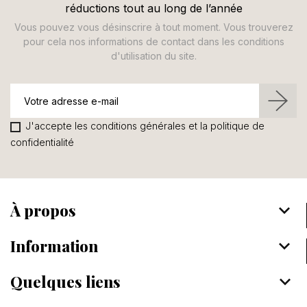
réductions tout au long de l’année
Vous pouvez vous désinscrire à tout moment. Vous trouverez
pour cela nos informations de contact dans les conditions
d'utilisation du site.
J'accepte les conditions générales et la politique de
confidentialité
À propos
keyboard_arrow_down
Information
keyboard_arrow_down
Quelques liens
keyboard_arrow_down