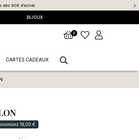
BIJOUX
0
CARTES CADEAUX
N
LON
onomisez 19,00 €