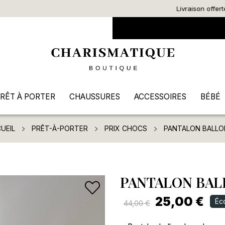
Livraison offerte dès 90€ d’achat
RÊT À PORTER
CHAUSSURES
ACCESSOIRES
BÉBÉ
UEIL
PRÊT-À-PORTER
PRIX CHOCS
PANTALON BALLO
PANTALON BAL
25,00 €
Éc
44,00 €