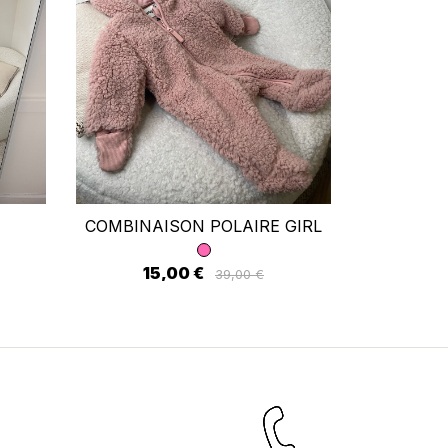
×
ste
COMBINAISON POLAIRE GIRL
COMBI
15,00 €
39,00 €
22