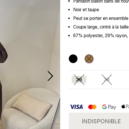
Pantalon ballon dans de no
Noir et taupe
Peut se porter en ensemble 
Coupe large, cintré à la tail
67% polyester, 29% rayon,
Noir
CAMEL
36
38
INDISPONIBLE