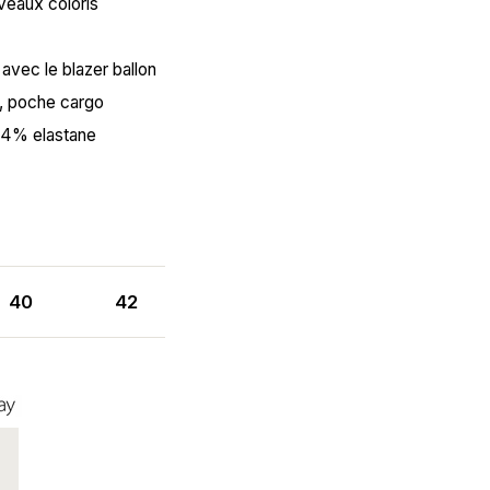
uveaux coloris
avec le blazer ballon
le, poche cargo
 4% elastane
40
42