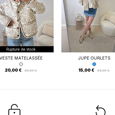
 connecter
us devez être connecté pour enregistrer des produits dans votre li
envies.
Annuler
Se connecter
Rupture de stock
VESTE MATELASSÉE
JUPE OURLETS
20,00 €
15,00 €
49,00 €
34,00 €