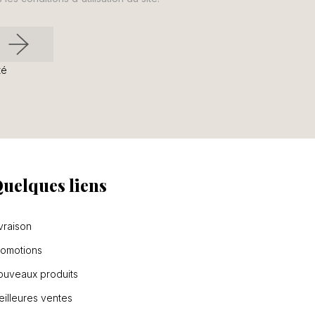
té
uelques liens
vraison
romotions
ouveaux produits
illeures ventes