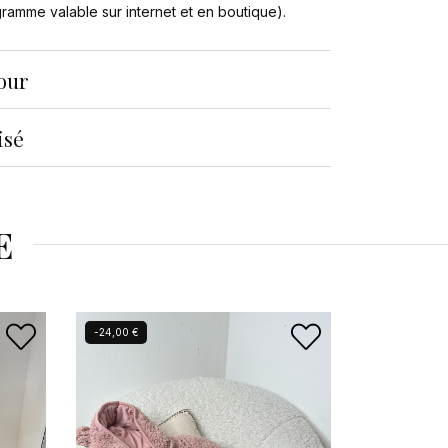
ogramme valable sur internet et en boutique).
tour
isé
E
Nouveau
-24,00 €
-17,00 €