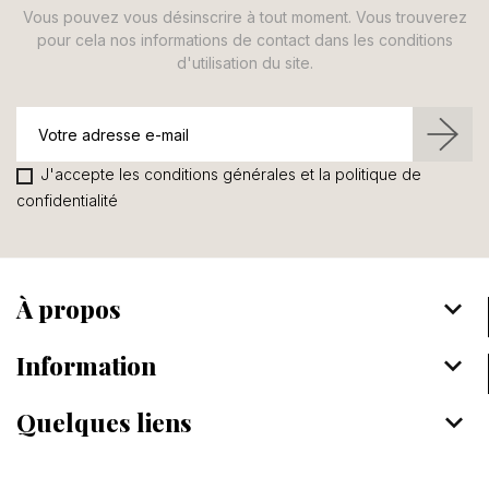
Vous pouvez vous désinscrire à tout moment. Vous trouverez
pour cela nos informations de contact dans les conditions
d'utilisation du site.
J'accepte les conditions générales et la politique de
confidentialité
À propos
keyboard_arrow_down
Information
keyboard_arrow_down
Quelques liens
keyboard_arrow_down