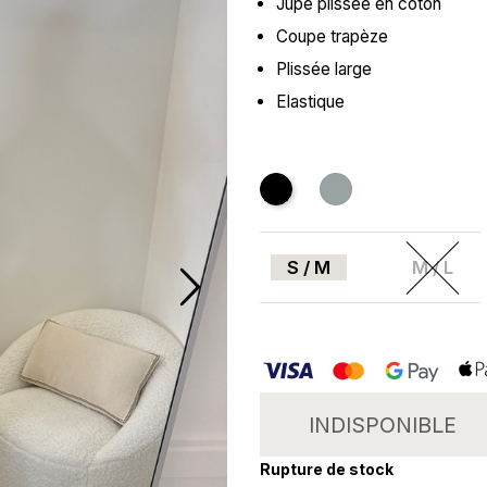
Jupe plissée en coton
Coupe trapèze
Plissée large
Elastique
Noir
Gris
S / M
M / L
INDISPONIBLE
Rupture de stock