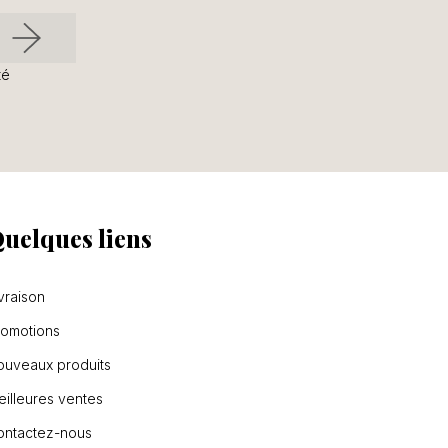
té
uelques liens
vraison
romotions
ouveaux produits
illeures ventes
ontactez-nous