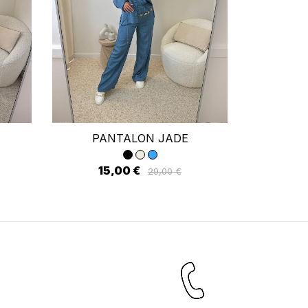
×
ste
PANTALON JADE
JUP
15,00 €
15
29,00 €