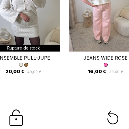
 connecter
us devez être connecté pour enregistrer des produits dans votre li
envies.
Rupture de stock
Annuler
Se connecter
NSEMBLE PULL-JUPE
JEANS WIDE ROSE
20,00 €
16,00 €
49,00 €
39,00 €