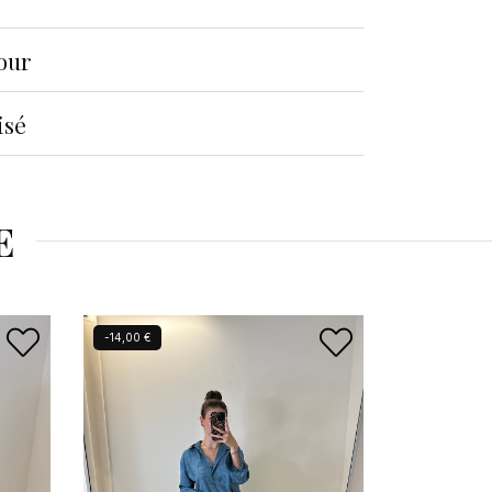
tour
isé
E
-14,00 €
-14,00 €