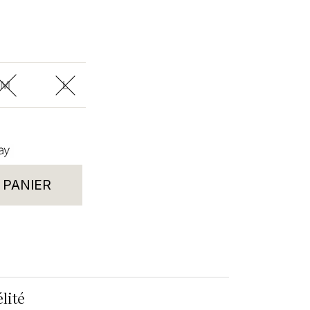
M
L
 PANIER
lité