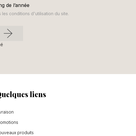
ng de l’année
s conditions d'utilisation du site.
té
uelques liens
vraison
romotions
ouveaux produits