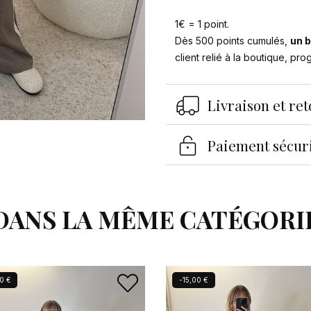
1€ = 1 point.
Dès 500 points cumulés,
un b
client relié à la boutique, pr
Livraison et re
Paiement sécur
DANS LA MÊME CATÉGORI
0 €
-15,00 €