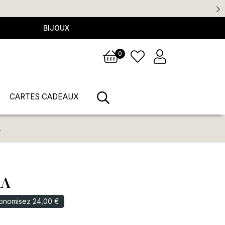
BIJOUX
0
CARTES CADEAUX
A
RA
onomisez 24,00 €