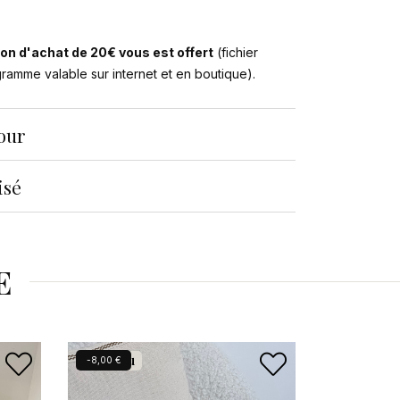
on d'achat de 20€ vous est offert
(fichier
ogramme valable sur internet et en boutique).
tour
isé
E
Nouveau
-8,00 €
-19,00 €