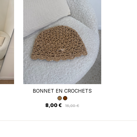
×
BONNET EN CROCHETS
R
ste
8,00 €
10
16,00 €