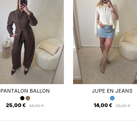
 connecter
PANTALON BALLON
JUPE EN JEANS
us devez être connecté pour enregistrer des produits dans votre li
envies.
25,00 €
14,00 €
44,00 €
29,00 €
Annuler
Se connecter