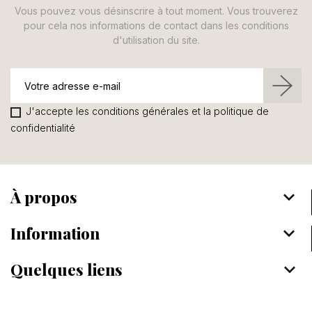
Vous pouvez vous désinscrire à tout moment. Vous trouverez
pour cela nos informations de contact dans les conditions
d'utilisation du site.
J'accepte les conditions générales et la politique de
confidentialité
À propos
keyboard_arrow_down
Information
keyboard_arrow_down
Quelques liens
keyboard_arrow_down