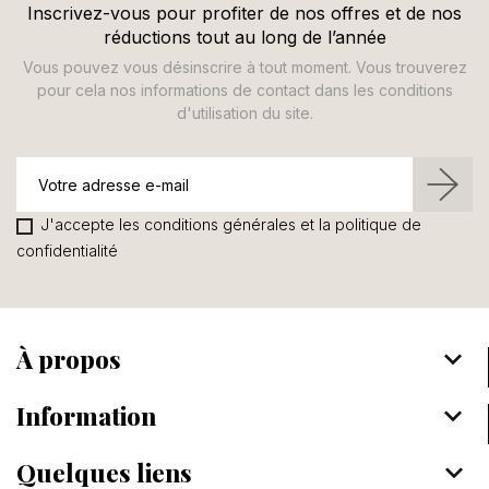
Inscrivez-vous pour profiter de nos offres et de nos
réductions tout au long de l’année
Vous pouvez vous désinscrire à tout moment. Vous trouverez
pour cela nos informations de contact dans les conditions
d'utilisation du site.
J'accepte les conditions générales et la politique de
confidentialité
À propos
keyboard_arrow_down
Information
keyboard_arrow_down
Quelques liens
keyboard_arrow_down