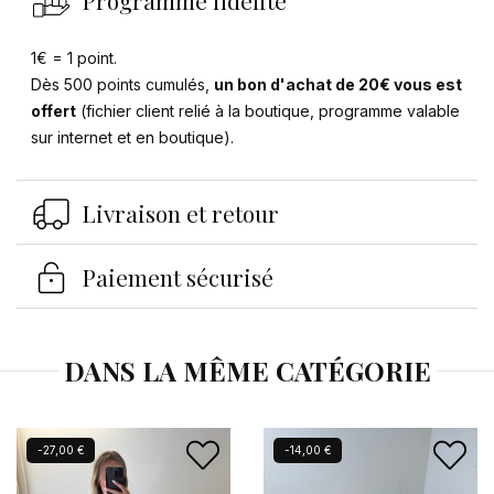
1€ = 1 point.
Dès 500 points cumulés,
un bon d'achat de 20€ vous est
offert
(fichier client relié à la boutique, programme valable
sur internet et en boutique).
Se connecter
×
Vous devez être connecté pour enregistrer des
Livraison et retour
produits dans votre liste d'envies.
Paiement sécurisé
Annuler
Se connecter
DANS LA MÊME CATÉGORIE
Nouveau
-27,00 €
-14,00 €