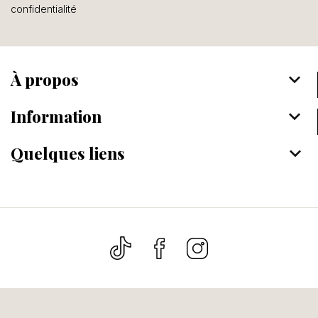
confidentialité
À propos
keyboard_arrow_down
Information
keyboard_arrow_down
Quelques liens
keyboard_arrow_down