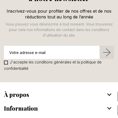
Inscrivez-vous pour profiter de nos offres et de nos
réductions tout au long de l’année
Vous pouvez vous désinscrire à tout moment. Vous trouverez
pour cela nos informations de contact dans les conditions
d'utilisation du site.
J'accepte les conditions générales et la politique de
confidentialité
À propos
keyboard_arrow_down
Information
keyboard_arrow_down