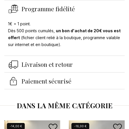
Programme fidélité
1€ = 1 point.
Dès 500 points cumulés,
un bon d'achat de 20€ vous est
offert
(fichier client relié à la boutique, programme valable
Se connecter
×
sur internet et en boutique).
Vous devez être connecté pour enregistrer des
produits dans votre liste d'envies.
Livraison et retour
Paiement sécurisé
Annuler
Se connecter
DANS LA MÊME CATÉGORIE
Nouveau
-14,00 €
-16,00 €