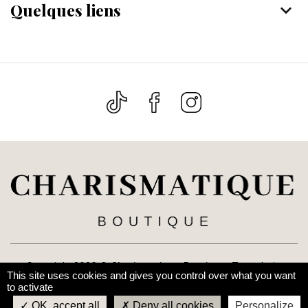
Quelques liens
keyboard_arrow_down
Copyright 2026 ©
Charismatique Boutique
. Tous droits
This site uses cookies and gives you control over what you want
réservés. Réalisé par
Le Web Nomad
to activate
OK, accept all
Deny all cookies
Personalize