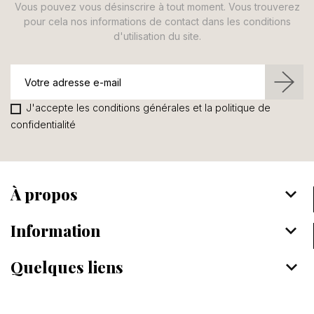
Vous pouvez vous désinscrire à tout moment. Vous trouverez
pour cela nos informations de contact dans les conditions
d'utilisation du site.
J'accepte les conditions générales et la politique de
confidentialité
À propos
keyboard_arrow_down
Information
keyboard_arrow_down
Quelques liens
keyboard_arrow_down