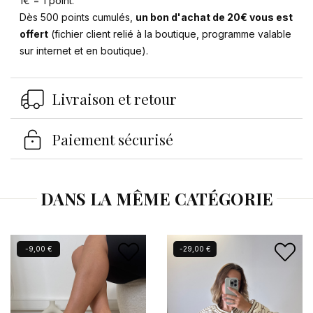
1€ = 1 point.
Dès 500 points cumulés,
un bon d'achat de 20€ vous est
offert
(fichier client relié à la boutique, programme valable
sur internet et en boutique).
Se connecter
×
Livraison et retour
Vous devez être connecté pour enregistrer des
produits dans votre liste d'envies.
Paiement sécurisé
Annuler
Se connecter
DANS LA MÊME CATÉGORIE
Nouveau
-9,00 €
-29,00 €