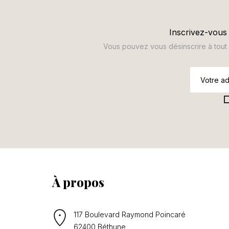
Inscrivez-vous 
Vous pouvez vous désinscrire à tout m
À propos
117 Boulevard Raymond Poincaré
62400 Béthune