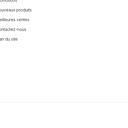
romotions
ouveaux produits
illeures ventes
ontactez-nous
an du site