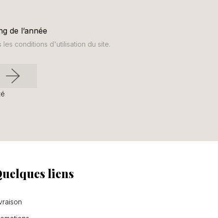
ng de l’année
s conditions d'utilisation du site.
té
uelques liens
vraison