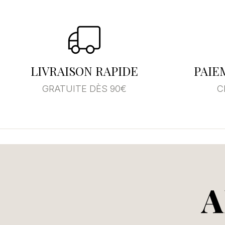
Se
Vo
LIVRAISON RAPIDE
PAIE
d'
GRATUITE DÈS 90€
C
A