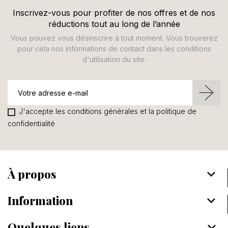
Inscrivez-vous pour profiter de nos offres et de nos
réductions tout au long de l’année
Vous pouvez vous désinscrire à tout moment. Vous trouverez
pour cela nos informations de contact dans les conditions
d'utilisation du site.
J'accepte les conditions générales et la politique de
confidentialité
À propos
keyboard_arrow_down
Information
keyboard_arrow_down
Quelques liens
keyboard_arrow_down