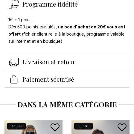
Programme fidélité
1€ = 1 point.
Dès 500 points cumulés,
un bon d'achat de 20€ vous est
offert
(fichier client relié à la boutique, programme valable
sur internet et en boutique).
Se connecter
×
Vous devez être connecté pour enregistrer des
Livraison et retour
produits dans votre liste d'envies.
Paiement sécurisé
Annuler
Se connecter
DANS LA MÊME CATÉGORIE
-17,00 €
-50%