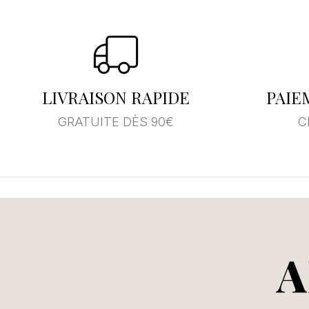
Se
Vo
LIVRAISON RAPIDE
PAIE
d'
GRATUITE DÈS 90€
C
A