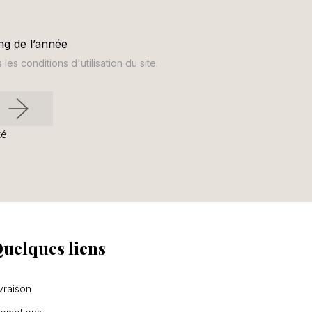
ng de l’année
s conditions d'utilisation du site.
té
uelques liens
vraison