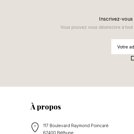
Inscrivez-vous 
Vous pouvez vous désinscrire à tout m
À propos
117 Boulevard Raymond Poincaré
62400 Béthune