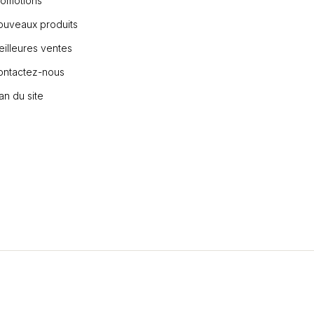
romotions
ouveaux produits
illeures ventes
ontactez-nous
an du site