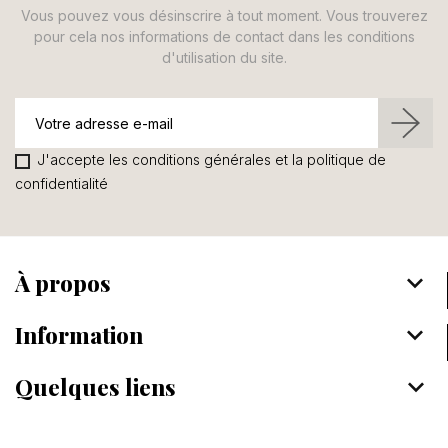
Vous pouvez vous désinscrire à tout moment. Vous trouverez
pour cela nos informations de contact dans les conditions
d'utilisation du site.
J'accepte les conditions générales et la politique de
confidentialité
À propos
keyboard_arrow_down
Information
keyboard_arrow_down
Quelques liens
keyboard_arrow_down