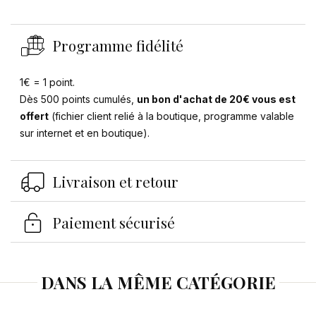
Programme fidélité
1€ = 1 point.
Dès 500 points cumulés,
un bon d'achat de 20€ vous est
offert
(fichier client relié à la boutique, programme valable
sur internet et en boutique).
Livraison et retour
Paiement sécurisé
Se connecter
×
DANS LA MÊME CATÉGORIE
Vous devez être connecté pour enregistrer des