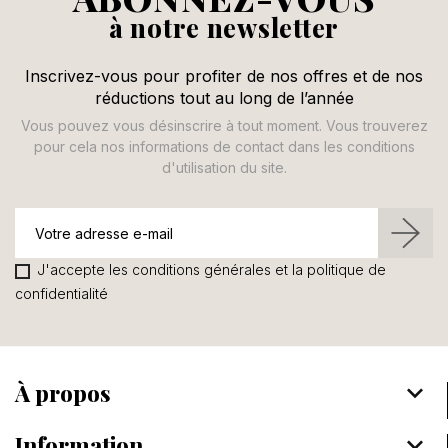
à notre newsletter
Inscrivez-vous pour profiter de nos offres et de nos
réductions tout au long de l’année
Vous pouvez vous désinscrire à tout moment. Vous trouverez
pour cela nos informations de contact dans les conditions
d'utilisation du site.
J'accepte les conditions générales et la politique de
confidentialité
À propos
keyboard_arrow_down
Information
keyboard_arrow_down