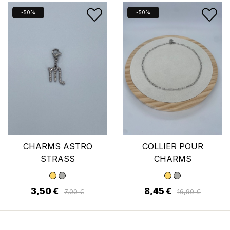
produits dans votre liste d'envies.
-50%
-50%
Annuler
Se connecter
CHARMS ASTRO
COLLIER POUR
STRASS
CHARMS
3,50 €
8,45 €
7,00 €
16,90 €